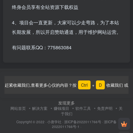
终身会员享有全站资源下载权益
4、项目会一直更新，大家可以少走弯路，为了本站
长期发展，所以开启赞助通道，用于维护网站运营。
有问题联系
QQ
：
775863084
赶紧收藏我们,查看更多心仪的内容？按
Ctrl
+
D
收藏我们 或
发现更多
网站首页
解决方案
赚钱项目
软件工具
免责声明
关
于我们
Copyright © 2022 ·
小唐学社
·
浙ICP备2022011766号
·
浙ICP备
2022011766号-1
·