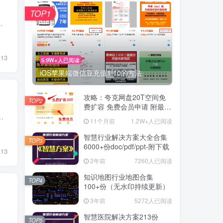
TOP1
tps://www.pmtime.work/503.html
13
5.9W+人已阅读
iOS苹果端微信豆充值1:10的方法
攻略：夸克网盘20T空间免
TOP2
费扩容 免费会员申请 附最新
申请步骤和技巧
本。它不含广告、推广、病毒和隐私信息收集，并接受各方技术评测。12306Bypass 拥有自动识别验证...
11个月前
1.2W+人已阅读
智慧行业解决方案大全合集
TOP3
6000+份doc/pdf/ppt-附下载
13
2年前
7260人已阅读
知识地图行业地图合集
TOP4
100+份（无水印持续更新）
3年前
5272人已阅读
智慧医院解决方案213份
TOP5