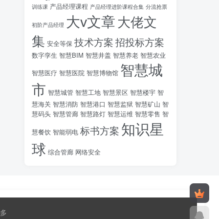
产品经理课程
训练课
产品经理进阶课程合集
分流抢票
大v文章
大佬文
初阶产品经理
集
技术方案
招投标方案
安全等保
数字孪生
智慧BIM
智慧井盖
智慧养老
智慧农业
智慧城
智慧医疗
智慧医院
智慧博物馆
市
智慧城管
智慧工地
智慧景区
智慧楼宇
智
慧海关
智慧消防
智慧港口
智慧监狱
智慧矿山
智
慧码头
智慧管廊
智慧路灯
智慧运维
智慧零售
智
知识星
标书方案
慧餐饮
智能弱电
球
综合管廊
网络安全
多