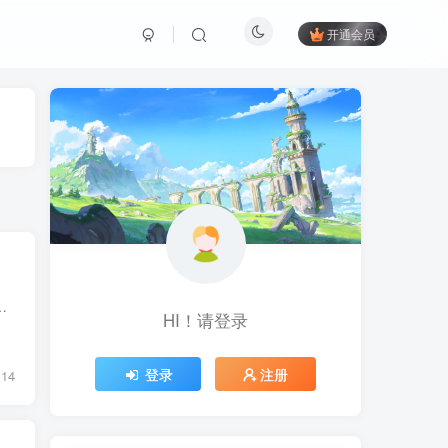
开通会员
金庸作品全集修订版（全36册）」，点击链接或复制整段内容，打开「夸克APP」即可获取。 /~3f443...
HI！请登录
登录
注册
14