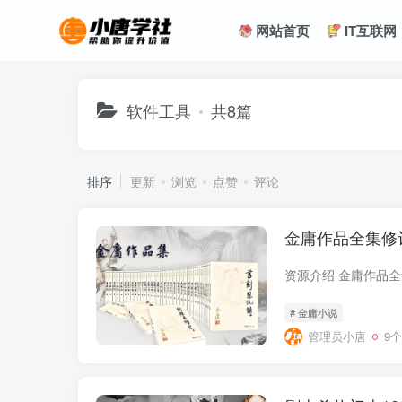
网站首页
IT互联网
软件工具
共8篇
排序
更新
浏览
点赞
评论
金庸作品全集修订
# 金庸小说
管理员小唐
9