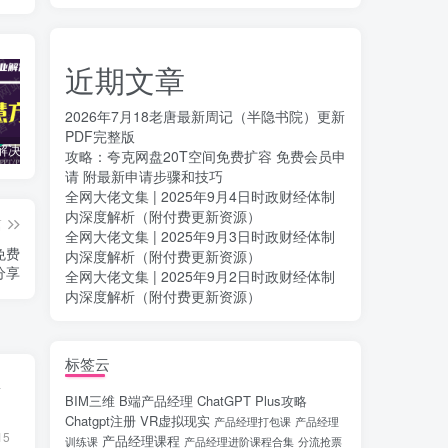
近期文章
2026年7月18老唐最新周记（半隐书院）更新
PDF完整版
智慧行业解决方案大全合集6000+份doc/pdf/ppt-附下载
知识地图行业地图合集100+份（无水印持续更新）
智慧医院解决方案213份doc/pdf/ppt-附下载
攻略：夸克网盘20T空间免费扩容 免费会员申
请 附最新申请步骤和技巧
全网大佬文集 | 2025年9月4日时政财经体制
内深度解析（附付费更新资源）
篇
全网大佬文集 | 2025年9月3日时政财经体制
免费
内深度解析（附付费更新资源）
分享
全网大佬文集 | 2025年9月2日时政财经体制
内深度解析（附付费更新资源）
标签云
端
BIM三维
B端产品经理
ChatGPT Plus攻略
Chatgpt注册
VR虚拟现实
产品经理打包课
产品经理
15
产品经理课程
训练课
产品经理进阶课程合集
分流抢票