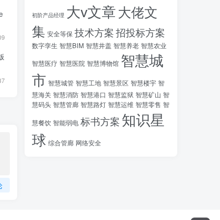
大v文章
大佬文
e
初阶产品经理
集
技术方案
招投标方案
安全等保
09
数字孪生
智慧BIM
智慧井盖
智慧养老
智慧农业
智慧城
携版
智慧医疗
智慧医院
智慧博物馆
市
37
智慧城管
智慧工地
智慧景区
智慧楼宇
智
慧海关
智慧消防
智慧港口
智慧监狱
智慧矿山
智
慧码头
智慧管廊
智慧路灯
智慧运维
智慧零售
智
知识星
标书方案
慧餐饮
智能弱电
球
综合管廊
网络安全
论