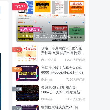
TOP1
5.9W+人已阅读
iOS苹果端微信豆充值1:10的方法
攻略：夸克网盘20T空间免
TOP2
费扩容 免费会员申请 附最新
申请步骤和技巧
11个月前
1.2W+人已阅读
智慧行业解决方案大全合集
TOP3
6000+份doc/pdf/ppt-附下载
2年前
7260人已阅读
知识地图行业地图合集
TOP4
100+份（无水印持续更新）
3年前
5272人已阅读
智慧医院解决方案213份
TOP5