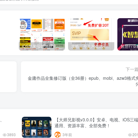
iOS苹果端微信豆充值1:10的方法
攻略：夸克网盘20T空间免费扩容 免费会员申请 附最新申请步骤和技巧
下一
金庸作品全集修订版（全36册）epub、mobi、azw3格式
b、
【大师兄影视v3.0.0】安卓、电视、iOS三
通用、资源丰富、全部免费！
3893
3年前
20