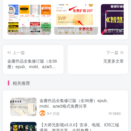
iOS苹果端微信豆充值1:10的方法
攻略：夸克网盘20T空间免费扩容 免费会员申请 附最新申请步骤和技巧
上一篇
下一篇
金庸作品全集修订版（全36
无更多文章
册）epub、mobi、azw3格
式免费分享
相关推荐
金庸作品全集修订版（全36册）epub、
mobi、azw3格式免费分享
9个月前
3889
【大师兄影视v3.0.0】安卓、电视、iOS三端
通用、资源丰富、全部免费！