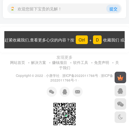
欢迎您留下宝贵的见解！
提交
赶紧收藏我们,查看更多心仪的内容？按
Ctrl
+
D
收藏我们 或
发现更多
网站首页
解决方案
赚钱项目
软件工具
免责声明
关
于我们
Copyright © 2022 ·
小唐学社
·
浙ICP备2022011766号
·
浙ICP备
2022011766号-1
·