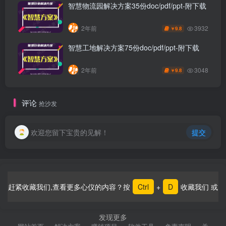
智慧物流园解决方案35份doc/pdf/ppt-附下载
3932
2年前
9.8
￥
智慧工地解决方案75份doc/pdf/ppt-附下载
3048
2年前
9.8
￥
评论
抢沙发
欢迎您留下宝贵的见解！
提交
赶紧收藏我们,查看更多心仪的内容？按
Ctrl
+
D
收藏我们 或
发现更多