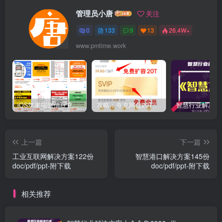
管理员小唐
关注
0
133
9
13
26.4W+
www.pmtime.work
iOS苹果端微信豆充值1:10的方法
攻略：夸克网盘20T空间免费扩容 免费会员申请 附最新申请步骤和技巧
上一篇
下一篇
工业互联网解决方案122份
智慧港口解决方案145份
doc/pdf/ppt-附下载
doc/pdf/ppt-附下载
相关推荐