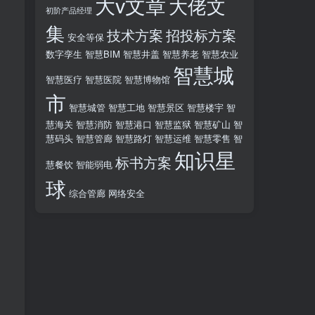
大v文章
大佬文
初阶产品经理
集
技术方案
招投标方案
安全等保
数字孪生
智慧BIM
智慧井盖
智慧养老
智慧农业
智慧城
智慧医疗
智慧医院
智慧博物馆
市
智慧城管
智慧工地
智慧景区
智慧楼宇
智
慧海关
智慧消防
智慧港口
智慧监狱
智慧矿山
智
慧码头
智慧管廊
智慧路灯
智慧运维
智慧零售
智
知识星
标书方案
慧餐饮
智能弱电
球
综合管廊
网络安全