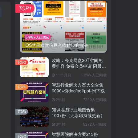
TOP1
5.9W+人已阅读
iOS苹果端微信豆充值1:10的方法
攻略：夸克网盘20T空间免
TOP2
费扩容 免费会员申请 附最新
申请步骤和技巧
11个月前
1.2W+人已阅读
智慧行业解决方案大全合集
TOP3
6000+份doc/pdf/ppt-附下载
2年前
7260人已阅读
知识地图行业地图合集
TOP4
100+份（无水印持续更新）
3年前
5272人已阅读
智慧医院解决方案213份
TOP5