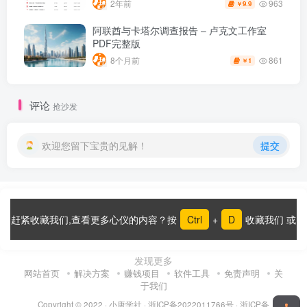
963
2年前
9.9
￥
阿联酋与卡塔尔调查报告 – 卢克文工作室
PDF完整版
861
8个月前
1
￥
评论
抢沙发
欢迎您留下宝贵的见解！
提交
赶紧收藏我们,查看更多心仪的内容？按
Ctrl
+
D
收藏我们 或
发现更多
网站首页
解决方案
赚钱项目
软件工具
免责声明
关
于我们
Copyright © 2022 ·
小唐学社
·
浙ICP备2022011766号
·
浙ICP备