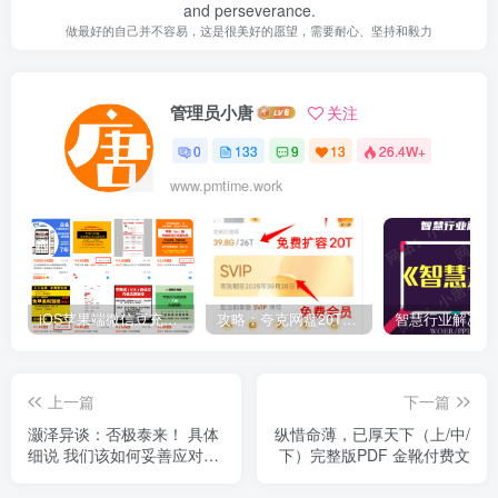
and perseverance.
做最好的自己并不容易，这是很美好的愿望，需要耐心、坚持和毅力
管理员小唐
关注
0
133
9
13
26.4W+
www.pmtime.work
iOS苹果端微信豆充值1:10的方法
攻略：夸克网盘20T空间免费扩容 免费会员申请 附最新申请步骤和技巧
上一篇
下一篇
灏泽异谈：否极泰来！ 具体
纵惜命薄，已厚天下（上/中/
细说 我们该如何妥善应对这
下）完整版PDF 金靴付费文
场百年剧变？！ (建议收藏)