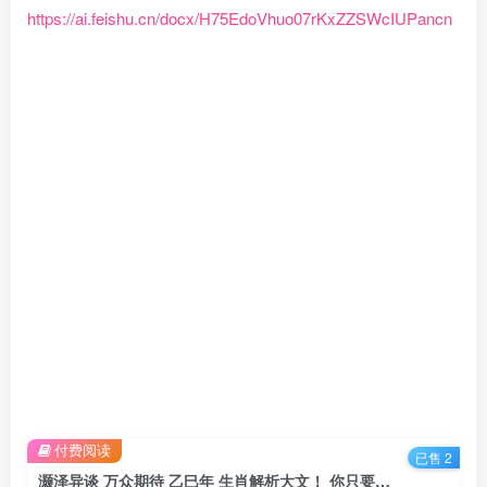
https://ai.feishu.cn/docx/H75EdoVhuo07rKxZZSWcIUPancn
付费阅读
已售 2
灏泽异谈 万众期待 乙巳年 生肖解析大文！ 你只要照着做，一整年都会财福顺利！ (超细节整理)PDF