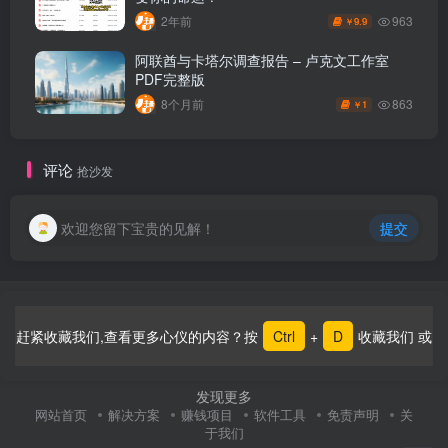
963
2年前
9.9
￥
阿联酋与卡塔尔调查报告 – 卢克文工作室
PDF完整版
863
8个月前
1
￥
评论
抢沙发
欢迎您留下宝贵的见解！
提交
赶紧收藏我们,查看更多心仪的内容？按
Ctrl
+
D
收藏我们 或
发现更多
网站首页
解决方案
赚钱项目
软件工具
免责声明
关
于我们