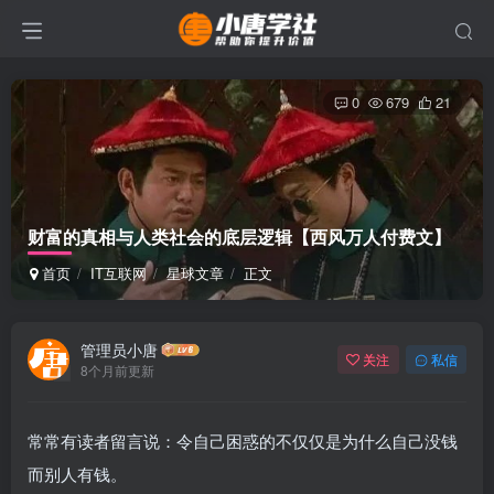
0
679
21
财富的真相与人类社会的底层逻辑【西风万人付费文】
首页
IT互联网
星球文章
正文
管理员小唐
关注
私信
8个月前更新
常常有读者留言说：令自己困惑的不仅仅是为什么自己没钱
而别人有钱。