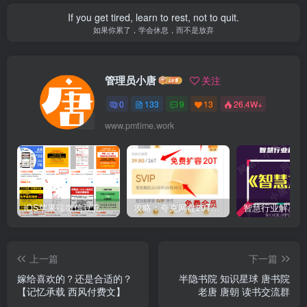
If you get tired, learn to rest, not to quit.
如果你累了，学会休息，而不是放弃
管理员小唐
关注
0
133
9
13
26.4W+
www.pmtime.work
iOS苹果端微信豆充值1:10的方法
攻略：夸克网盘20T空间免费扩容 免费会员申请 附最新申请步骤和技巧
上一篇
下一篇
嫁给喜欢的？还是合适的？
半隐书院 知识星球 唐书院
【记忆承载 西风付费文】
老唐 唐朝 读书交流群