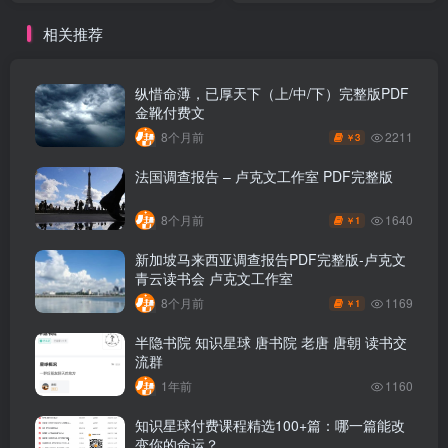
相关推荐
纵惜命薄，已厚天下（上/中/下）完整版PDF
金靴付费文
2211
8个月前
3
￥
法国调查报告 – 卢克文工作室 PDF完整版
1640
8个月前
1
￥
新加坡马来西亚调查报告PDF完整版-卢克文
青云读书会 卢克文工作室
1169
8个月前
1
￥
半隐书院 知识星球 唐书院 老唐 唐朝 读书交
流群
1年前
1160
知识星球付费课程精选100+篇：哪一篇能改
变你的命运？