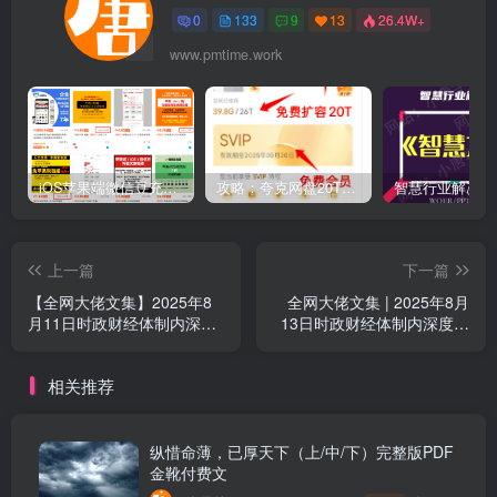
0
133
9
13
26.4W+
www.pmtime.work
iOS苹果端微信豆充值1:10的方法
攻略：夸克网盘20T空间免费扩容 免费会员申请 附最新申请步骤和技巧
上一篇
下一篇
【全网大佬文集】2025年8
全网大佬文集 | 2025年8月
月11日时政财经体制内深度
13日时政财经体制内深度解
解析 普通人逆袭指南（附付
析（附付费更新资源）
费更新资源）
相关推荐
纵惜命薄，已厚天下（上/中/下）完整版PDF
金靴付费文