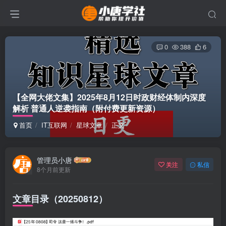
0
388
6
【全网大佬文集】2025年8月12日时政财经体制内深度
解析 普通人逆袭指南（附付费更新资源）
首页
IT互联网
星球文章
正文
管理员小唐
关注
私信
8个月前更新
文章目录（20250812）