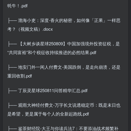
牦牛！.pdf
├── 渤海小吏：深度-香火的秘密，如何像「正果」一样思
考？（视频文稿）.docx
├── 【大树乡谈星球250809】中国加强境外投资征税，是
“共同富裕”和个税征收持续推进的必然结果.pdf
├── 地安门外一闲人付费文-美国跌倒，是走向崩溃，还是
重回收割.pdf
├── 丁辰灵星球250811问答精华汇总.pdf
├── 观雨大神经付费文-万字长文说透稳定币：既是末日也
是希望，更是属于每个人的全新起跑线.pdf
├── 鉴茶财经院-大王与你读兵法7：不要添油战术频繁补