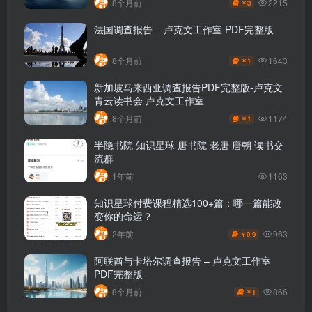
2215
8个月前
3
￥
法国调查报告 – 卢克文工作室 PDF完整版
1643
8个月前
1
￥
新加坡马来西亚调查报告PDF完整版-卢克文
青云读书会 卢克文工作室
1174
8个月前
1
￥
半隐书院 知识星球 唐书院 老唐 唐朝 读书交
流群
1年前
1163
知识星球付费课程精选100+篇：哪一篇能改
变你的命运？
963
2年前
9.9
￥
阿联酋与卡塔尔调查报告 – 卢克文工作室
PDF完整版
866
8个月前
1
￥