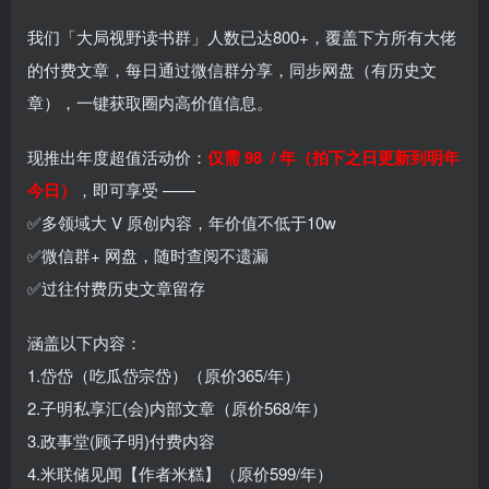
我们「大局视野读书群」人数已达800+，覆盖下方所有大佬
的付费文章，每日通过微信群分享，同步网盘（有历史文
章），一键获取圈内高价值信息。
现推出年度超值活动价：
仅需 98 / 年（拍下之日更新到明年
今日）
，即可享受 ——
✅多领域大 V 原创内容，年价值不低于10w
✅微信群+ 网盘，随时查阅不遗漏
✅过往付费历史文章留存
涵盖以下内容：
1.岱岱（吃瓜岱宗岱）（原价365/年）
2.子明私享汇(会)内部文章（原价568/年）
3.政事堂(顾子明)付费内容
4.米联储见闻【作者米糕】（原价599/年）