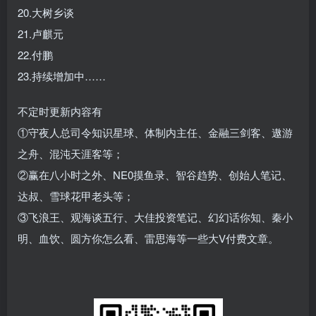
20.大树乡谈
21.卢麒元
22.付鹏
23.持续增加中……
不定时更新内容有
①守夜人总司令知识星球、体制内主任、金融三剑客、遨游
之舟、混沌天涯客等；
②赢在八小时之外、NE0摸鱼录、智谷趋势、创始人笔记、
达叔、雪球花甲老头等；
③飞浪王、观海谈五行、大佳投资笔记、幻幻话你知、秦小
明、血饮、圆方你怎么看、雷思海等一些大V付费文章。