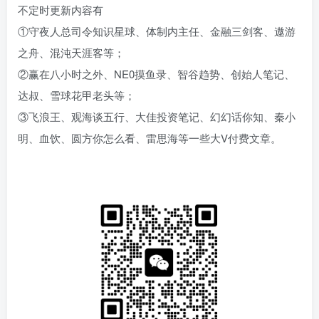
不定时更新内容有
①守夜人总司令知识星球、体制内主任、金融三剑客、遨游
之舟、混沌天涯客等；
②赢在八小时之外、NE0摸鱼录、智谷趋势、创始人笔记、
达叔、雪球花甲老头等；
③飞浪王、观海谈五行、大佳投资笔记、幻幻话你知、秦小
明、血饮、圆方你怎么看、雷思海等一些大V付费文章。