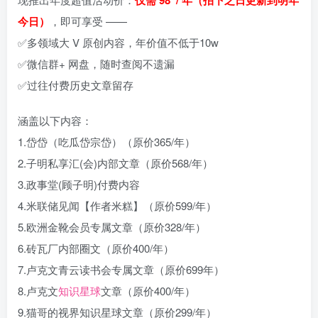
今日）
，即可享受 ——
✅多领域大 V 原创内容，年价值不低于10w
✅微信群+ 网盘，随时查阅不遗漏
✅过往付费历史文章留存
涵盖以下内容：
1.岱岱（吃瓜岱宗岱）（原价365/年）
2.子明私享汇(会)内部文章（原价568/年）
3.政事堂(顾子明)付费内容
4.米联储见闻【作者米糕】（原价599/年）
5.欧洲金靴会员专属文章（原价328/年）
6.砖瓦厂内部圈文（原价400/年）
7.卢克文青云读书会专属文章（原价699年）
8.卢克文
知识星球
文章（原价400/年）
9.猫哥的视界知识星球文章（原价299/年）