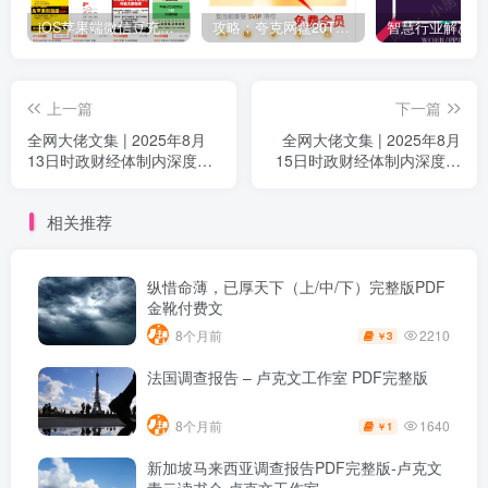
iOS苹果端微信豆充值1:10的方法
攻略：夸克网盘20T空间免费扩容 免费会员申请 附最新申请步骤和技巧
上一篇
下一篇
全网大佬文集 | 2025年8月
全网大佬文集 | 2025年8月
13日时政财经体制内深度解
15日时政财经体制内深度解
析（附付费更新资源）
析（附付费更新资源）
相关推荐
纵惜命薄，已厚天下（上/中/下）完整版PDF
金靴付费文
2210
8个月前
3
￥
法国调查报告 – 卢克文工作室 PDF完整版
1640
8个月前
1
￥
新加坡马来西亚调查报告PDF完整版-卢克文