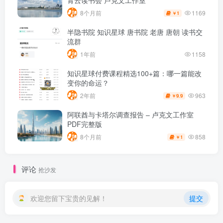
青云读书会 卢克文工作室
1169
8个月前
1
￥
半隐书院 知识星球 唐书院 老唐 唐朝 读书交
流群
1年前
1158
知识星球付费课程精选100+篇：哪一篇能改
变你的命运？
963
2年前
9.9
￥
阿联酋与卡塔尔调查报告 – 卢克文工作室
PDF完整版
858
8个月前
1
￥
评论
抢沙发
欢迎您留下宝贵的见解！
提交