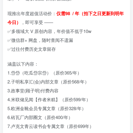
现推出年度超值活动价：
仅需98 / 年（拍下之日更新到明年
今日）
，即可享受 ——
✅多领域大 V 原创内容，年价值不低于10w
✅微信群+ 网盘，随时查阅不遗漏
✅过往付费历史文章留存
涵盖以下内容：
1.岱岱（吃瓜岱宗岱）（原价365/年）
2.子明私享汇(会)内部文章（原价568/年）
3.政事堂(顾子明)付费内容
4.米联储见闻【作者米糕】（原价599/年）
5.欧洲金靴会员专属文章（原价328/年）
6.砖瓦厂内部圈文（原价400/年）
7.卢克文青云读书会专属文章（原价699年）