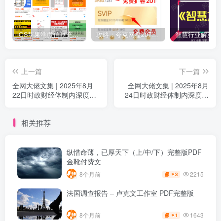
iOS苹果端微信豆充值1:10的方法
攻略：夸克网盘20T空间免费扩容 免费会员申请 附最新申请步骤和技巧
上一篇
下一篇
全网大佬文集 | 2025年8月
全网大佬文集 | 2025年8月
22日时政财经体制内深度解
24日时政财经体制内深度解
析（附付费更新资源）
析（附付费更新资源）
相关推荐
纵惜命薄，已厚天下（上/中/下）完整版PDF
金靴付费文
2215
8个月前
3
￥
法国调查报告 – 卢克文工作室 PDF完整版
1643
8个月前
1
￥