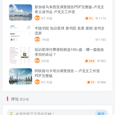
新加坡马来西亚调查报告PDF完整版-卢克文
青云读书会 卢克文工作室
1174
8个月前
1
￥
半隐书院 知识星球 唐书院 老唐 唐朝 读书交
流群
1年前
1163
知识星球付费课程精选100+篇：哪一篇能改
变你的命运？
963
2年前
9.9
￥
阿联酋与卡塔尔调查报告 – 卢克文工作室
PDF完整版
866
8个月前
1
￥
评论
抢沙发
欢迎您留下宝贵的见解！
提交