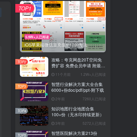
TOP1
5.9W+人已阅读
iOS苹果端微信豆充值1:10的方法
攻略：夸克网盘20T空间免
TOP2
费扩容 免费会员申请 附最新
申请步骤和技巧
11个月前
1.2W+人已阅读
智慧行业解决方案大全合集
TOP3
6000+份doc/pdf/ppt-附下载
2年前
7260人已阅读
知识地图行业地图合集
TOP4
100+份（无水印持续更新）
3年前
5272人已阅读
智慧医院解决方案213份
TOP5