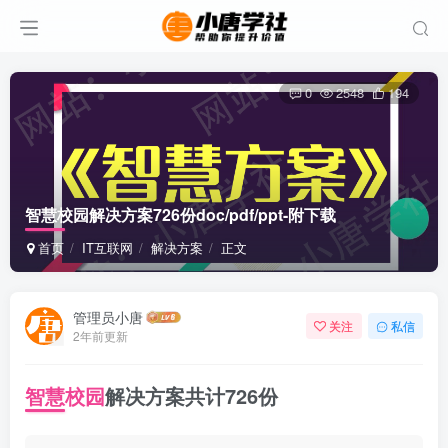
0
2548
194
智慧校园解决方案726份doc/pdf/ppt-附下载
首页
IT互联网
解决方案
正文
管理员小唐
关注
私信
2年前更新
智慧校园
解决方案共计726份