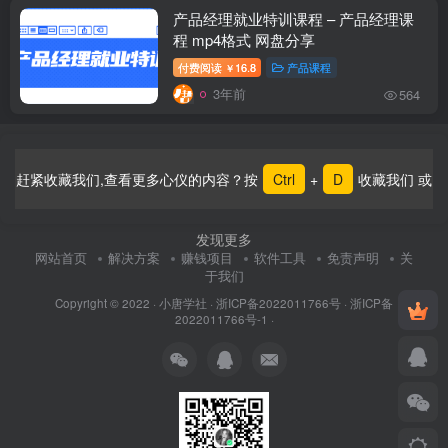
产品经理就业特训课程 – 产品经理课
程 mp4格式 网盘分享
付费阅读
16.8
产品课程
￥
3年前
564
赶紧收藏我们,查看更多心仪的内容？按
Ctrl
+
D
收藏我们 或
发现更多
网站首页
解决方案
赚钱项目
软件工具
免责声明
关
于我们
Copyright © 2022 ·
小唐学社
·
浙ICP备2022011766号
·
浙ICP备
2022011766号-1
·