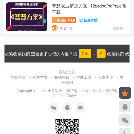
智慧农业解决方案112份doc/pdf/ppt-附
下载
付费阅读
9.8
解决方案
￥
2年前
2304
赶紧收藏我们,查看更多心仪的内容？按
Ctrl
+
D
收藏我们 或
发现更多
网站首页
解决方案
赚钱项目
软件工具
免责声明
关
于我们
Copyright © 2022 ·
小唐学社
·
浙ICP备2022011766号
·
浙ICP备
2022011766号-1
·