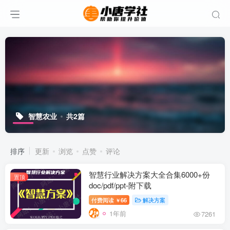
智慧农业
共2篇
排序
更新
浏览
点赞
评论
智慧行业解决方案大全合集6000+份
置顶
doc/pdf/ppt-附下载
付费阅读
66
解决方案
￥
1年前
7261