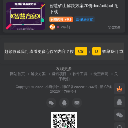
智慧矿山解决方案70份doc/pdf/ppt-附
下载
付费阅读
9.9
解决方案
￥
2年前
2358
赶紧收藏我们,查看更多心仪的内容？按
Ctrl
+
D
收藏我们 或
发现更多
网站首页
解决方案
赚钱项目
软件工具
免责声明
关
于我们
Copyright © 2022 ·
小唐学社
·
浙ICP备2022011766号
·
浙ICP备
2022011766号-1
·