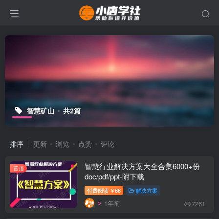
智慧矿山
共2篇
排序
更新
浏览
点赞
评论
智慧行业解决方案大全合集6000+份
置顶
doc/pdf/ppt-附下载
付费阅读
66
解决方案
￥
1年前
7261