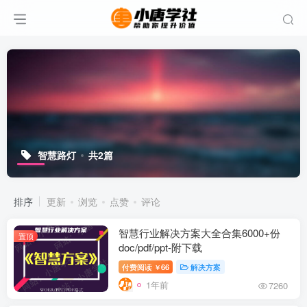
智慧路灯
共2篇
排序
更新
浏览
点赞
评论
智慧行业解决方案大全合集6000+份
置顶
doc/pdf/ppt-附下载
付费阅读
66
解决方案
￥
1年前
7260