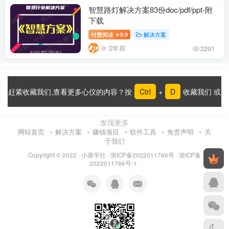
智慧路灯解决方案83份doc/pdf/ppt-附
下载
付费阅读
9.9
解决方案
￥
2年前
2291
赶紧收藏我们,查看更多心仪的内容？按
Ctrl
+
D
收藏我们 或
发现更多
网站首页
解决方案
赚钱项目
软件工具
免责声明
关
于我们
Copyright © 2022 ·
小唐学社
·
浙ICP备2022011766号
·
浙ICP备
2022011766号-1
·