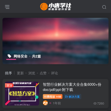
网络安全
共2篇
排序
更新
浏览
点赞
评论
智慧行业解决方案大全合集6000+份
置顶
doc/pdf/ppt-附下载
付费阅读
66
解决方案
￥
1年前
7260