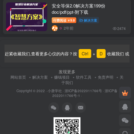
安全等保2.0解决方案199份
doc/pdf/ppt-附下载
付费阅读
9.8
解决方案
￥
2年前
2474
赶紧收藏我们,查看更多心仪的内容？按
Ctrl
+
D
收藏我们 或
发现更多
网站首页
解决方案
赚钱项目
软件工具
免责声明
关
于我们
Copyright © 2022 ·
小唐学社
·
浙ICP备2022011766号
·
浙ICP备
2022011766号-1
·