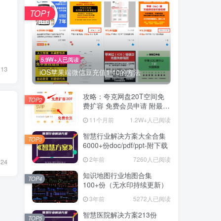
TOP1
5.9W+人已阅读
13
iOS苹果端微信豆充值1:10的方法
攻略：夸克网盘20T空间免
TOP2
费扩容 免费会员申请 附最新
申请步骤和技巧
11个月前
1.2W+人已阅读
智慧行业解决方案大全合集
TOP3
6000+份doc/pdf/ppt-附下载
2年前
7260人已阅读
24
知识地图行业地图合集
TOP4
100+份（无水印持续更新）
3年前
5272人已阅读
智慧医院解决方案213份
TOP5