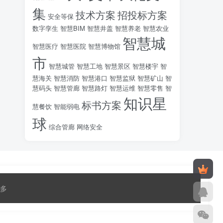
集
技术方案
招投标方案
安全等保
数字孪生
智慧BIM
智慧井盖
智慧养老
智慧农业
智慧城
智慧医疗
智慧医院
智慧博物馆
市
智慧城管
智慧工地
智慧景区
智慧楼宇
智
慧海关
智慧消防
智慧港口
智慧监狱
智慧矿山
智
慧码头
智慧管廊
智慧路灯
智慧运维
智慧零售
智
知识星
标书方案
慧餐饮
智能弱电
球
综合管廊
网络安全
多