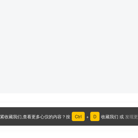
紧收藏我们,查看更多心仪的内容？按
Ctrl
+
D
收藏我们 或
发现更