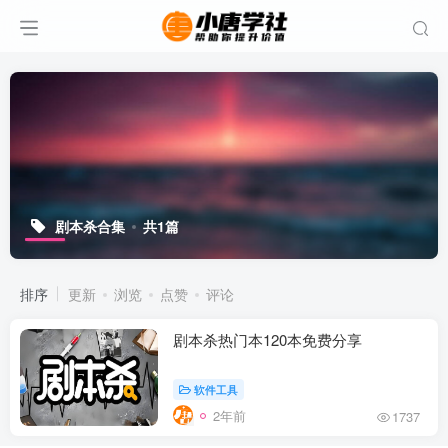
剧本杀合集
共1篇
排序
更新
浏览
点赞
评论
剧本杀热门本120本免费分享
软件工具
2年前
1737